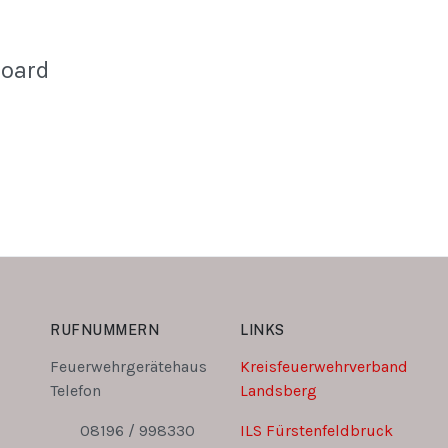
Board
RUFNUMMERN
LINKS
Feuerwehrgerätehaus
Kreisfeuerwehrverband
Telefon
Landsberg
08196 / 998330
ILS Fürstenfeldbruck